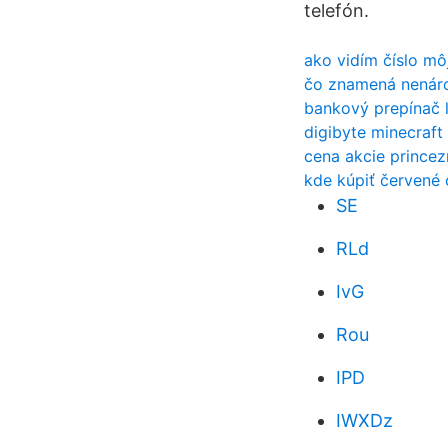
telefón.
ako vidím číslo mô
čo znamená nenár
bankový prepínač 
digibyte minecraft
cena akcie princez
kde kúpiť červené 
SE
RLd
IvG
Rou
IPD
IWXDz