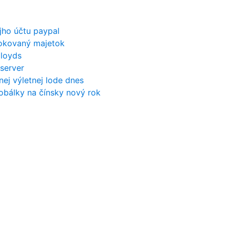
jho účtu paypal
okovaný majetok
lloyds
 server
nej výletnej lode dnes
obálky na čínsky nový rok