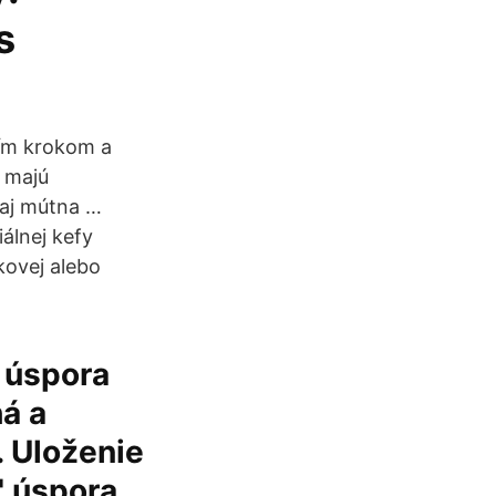
s
ším krokom a
 majú
 aj mútna …
álnej kefy
kovej alebo
 úspora
á a
 Uloženie
" úspora