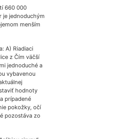
tí 660 000
er je jednoduchým
objemom menším
: A) Riadiaci
ice z Čím väčší
eľmi jednoduché a
ľou vybavenou
aktuálnej
staviť hodnoty
 a prípadené
ie pokožky, očí
ré pozostáva zo