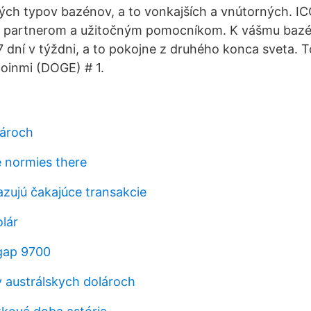
ch typov bazénov, a to vonkajších a vnútorných. IC
 partnerom a užitočným pomocníkom. K vášmu bazén
 dní v týždni, a to pokojne z druhého konca sveta. 
oinmi (DOGE) # 1.
lároch
 normies there
zujú čakajúce transakcie
olár
gap 9700
v austrálskych dolároch