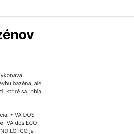
zénov
 vykonáva
avbu bazéna, ale
i, ktoré sa robia
kcia: • VA DOS
nie "VA dos ECO
ONDILO ICO je