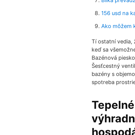
Bliká prevád
156 usd na k
Ako môžem k
Tí ostatní vedia
keď sa všemožne 
Bazénová pieskov
Šesťcestný venti
bazény s objemom
spotreba prostri
Tepelné
výhradn
hospodár