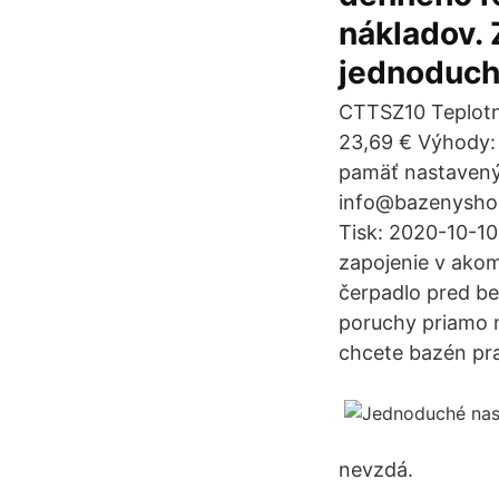
nákladov. 
jednoduch
CTTSZ10 Teplotn
23,69 € Výhody:
pamäť nastavený
info@bazenyshop.
Tisk: 2020-10-10
zapojenie v akom
čerpadlo pred be
poruchy priamo n
chcete bazén prav
nevzdá.