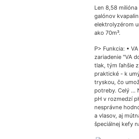
Len 8,58 milióna
galónov kvapalin
elektrolyzérom 
ako 70m³.
P> Funkcia: • VA
zariadenie "VA d
tlak, tým ľahšie 
praktické - k um
tryskou, čo umož
potreby. Celý … 
pH v rozmedzí pH
nesprávne hodnot
a vlasov, aj mút
špeciálnej kefy n