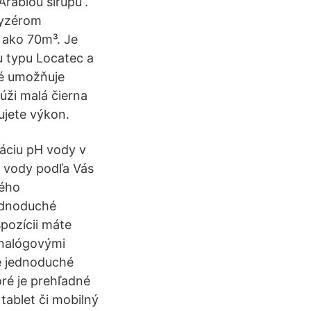
rábiou sirupu“.
lyzérom
ako 70m³. Je
u typu Locatec a
ré umožňuje
úži malá čierna
žujete výkon.
áciu pH vody v
H vody podľa Vás
ného
jednoduché
pozícii máte
analógovými
re jednoduché
ré je prehľadné
tablet či mobilný