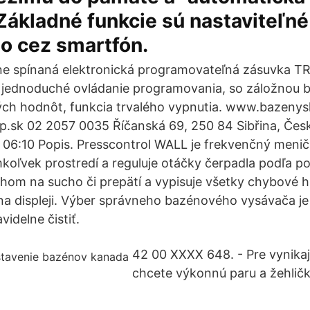
Základné funkcie sú nastaviteľné
o cez smartfón.
e spínaná elektronická programovateľná zásuvka T
 jednoduché ovládanie programovania, so záložnou b
ch hodnôt, funkcia trvalého vypnutia. www.bazenys
sk 02 2057 0035 Říčanská 69, 250 84 Sibřina, Česk
 06:10 Popis. Presscontrol WALL je frekvenčný meni
koľvek prostredí a reguluje otáčky čerpadla podľa po
hom na sucho či prepätí a vypisuje všetky chybové h
a displeji. Výber správneho bazénového vysávača je 
idelne čistiť.
42 00 XXXX 648. - Pre vynika
chcete výkonnú paru a žehličk