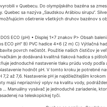
 vyrobili v Quebecu. Do olympijského bazéna sa zmes
y. Quebec sa nazýva „Saudskou Arábiou sirupu“. Silv
umožňujúcim ošetrenie všetkých druhov bazénov s 
 DOS ECO (pH) • Displej 1x7 znakov P> Obsah balenia
os ECO pH" B) PVC hadice 4x6 (2 m) C) Výtlačná had
zbavíte povrch nečistôt. Použitie našich čističov je v
ývačkám je dodávaná kvalitná tlaková hadica s pišto
ňuje jednoduché nastavenie tlaku prúdu vody podľa 
Nastavenie hodnôt pH. V tomto kroku je potrebné na
 7,2 až 7,6. Nastavenie pH je najdôležitejším krokom
y majú nepriaznivý vplyv na kvalitu vody, podrážden
na … Manuálny vysávač je jednoduché zariadenie, kto
asadenej na teleskopickej tyči.