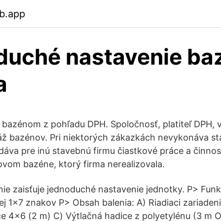
b.app
duché nastavenie ba
a
s bazénom z pohľadu DPH. Spoločnosť, platiteľ DPH,
ž bazénov. Pri niektorých zákazkách nevykonáva st
dáva pre inú stavebnú firmu čiastkové práce a činnost
vom bazéne, ktorý firma nerealizovala.
anie zaisťuje jednoduché nastavenie jednotky. P> Fun
ej 1x7 znakov P> Obsah balenia: A) Riadiaci zariade
e 4x6 (2 m) C) Výtlačná hadice z polyetylénu (3 m 