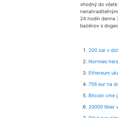
vhodný do všetký
nenahraditeľným
24 hodín denne 7
bazénov s dogec
200 zar v do
Normies here
Ethereum uka
756 eur na d
Bitcoin cme 
20000 libier 