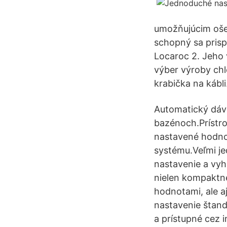
umožňujúcim oše
schopný sa prisp
Locaroc 2. Jeho
výber výroby chl
krabička na kábli
Automatický dávk
bazénoch.Prístro
nastavené hodno
systému.Veľmi je
nastavenie a vyh
nielen kompaktn
hodnotami, ale a
nastavenie štand
a prístupné cez i