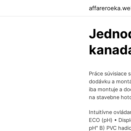
affareroeka.we
Jedno
kanad
Práce súvisiace 
dodávku a montá
iba montuje a do
na stavebne hoto
Intuitívne ovlád
ECO (pH) • Displ
pH" B) PVC hadic