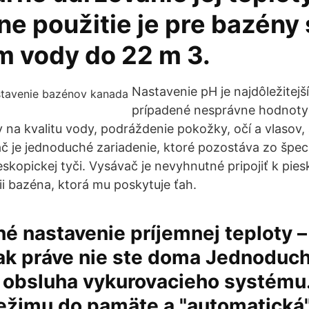
e použitie je pre bazény 
 vody do 22 m 3.
Nastavenie pH je najdôležitej
prípadené nesprávne hodnoty
v na kvalitu vody, podráždenie pokožky, očí a vlasov,
 je jednoduché zariadenie, ktoré pozostáva zo špeci
skopickej tyči. Vysávač je nevyhnutné pripojiť k pies
cii bazéna, ktorá mu poskytuje ťah.
 nastavenie príjemnej teploty –
 ak práve nie ste doma Jednoduch
 obsluha vykurovacieho systému.
ežimu do pamäte a "automatická