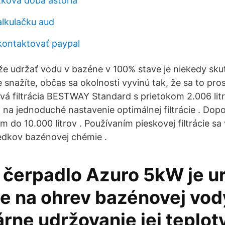
zková doba astória
alkulačku aud
ontaktovať paypal
, že udržať vodu v bazéne v 100% stave je niekedy sku
snažíte, občas sa okolnosti vyvinú tak, že sa to pros
á filtrácia BESTWAY Standard s prietokom 2.006 litr
l na jednoduché nastavenie optimálnej filtrácie . Dop
 do 10.000 litrov . Používaním pieskovej filtrácie sa
edkov bazénovej chémie .
 čerpadlo Azuro 5kW je u
e na ohrev bazénovej vod
ne udržovanie jej teploty