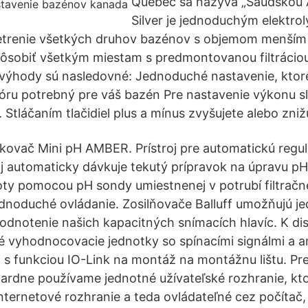
Quebec sa nazýva „Saudskou A
Silver je jednoduchým elektro
trenie všetkých druhov bazénov s objemom menším 
ôsobiť všetkým miestam s predmontovanou filtrácio
 výhody sú nasledovné: Jednoduché nastavenie, kto
óru potrebný pre váš bazén Pre nastavenie výkonu sl
. Stláčaním tlačidiel plus a mínus zvyšujete alebo zni
ovač Mini pH AMBER. Prístroj pre automatickú regul
j automaticky dávkuje tekutý prípravok na úpravu p
ty pomocou pH sondy umiestnenej v potrubí filtrač
dnoduché ovládanie. Zosilňovače Balluff umožňujú 
odnotenie našich kapacitných snímacích hlavíc. K dis
é vyhodnocovacie jednotky so spínacími signálmi a 
j s funkciou IO-Link na montáž na montážnu lištu. P
ardne používame jednotné užívateľské rozhranie, kto
nternetové rozhranie a teda ovládateľné cez počítač, 