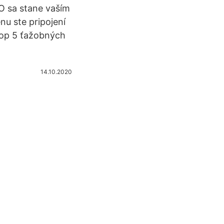
O sa stane vaším
u ste pripojení
Top 5 ťažobných
14.10.2020