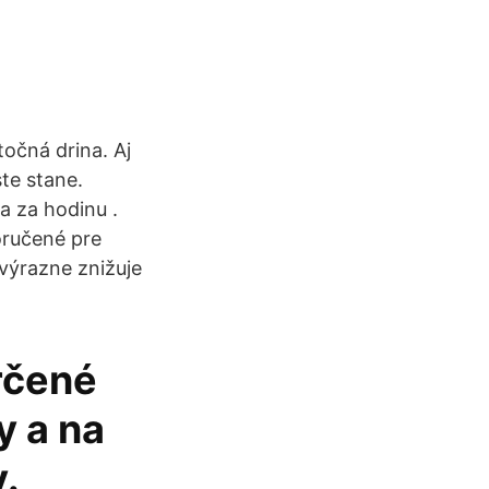
točná drina. Aj
te stane.
a za hodinu .
oručené pre
 výrazne znižuje
rčené
y a na
.