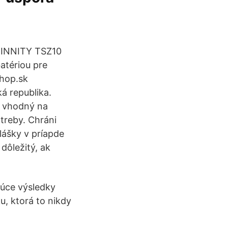
RINNITY TSZ10
atériou pre
hop.sk
á republika.
č vhodný na
treby. Chráni
lášky v príapde
dôležitý, ak
júce výsledky
u, ktorá to nikdy