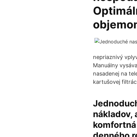
Optimáln
objemom
nepriaznivý vply
Manuálny vysávač
nasadenej na tele
kartušovej filtrá
Jednoduché
nákladov,
komfortná
denného r