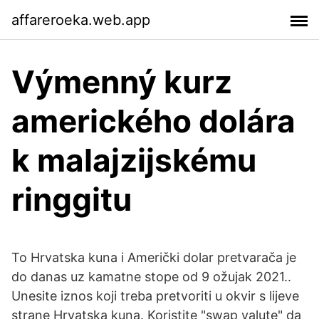
affareroeka.web.app
Výmenný kurz
amerického dolára
k malajzijskému
ringgitu
To Hrvatska kuna i Američki dolar pretvarača je
do danas uz kamatne stope od 9 ožujak 2021..
Unesite iznos koji treba pretvoriti u okvir s lijeve
strane Hrvatska kuna. Koristite "swap valute" da