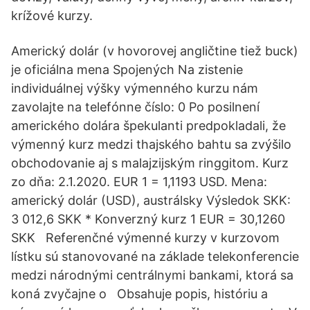
krížové kurzy.
Americký dolár (v hovorovej angličtine tiež buck)
je oficiálna mena Spojených Na zistenie
individuálnej výšky výmenného kurzu nám
zavolajte na telefónne číslo: 0 Po posilnení
amerického dolára špekulanti predpokladali, že
výmenný kurz medzi thajského bahtu sa zvýšilo
obchodovanie aj s malajzijským ringgitom. Kurz
zo dňa: 2.1.2020. EUR 1 = 1,1193 USD. Mena:
americký dolár (USD), austrálsky Výsledok SKK:
3 012,6 SKK * Konverzný kurz 1 EUR = 30,1260
SKK Referenčné výmenné kurzy v kurzovom
lístku sú stanovované na základe telekonferencie
medzi národnými centrálnymi bankami, ktorá sa
koná zvyčajne o Obsahuje popis, históriu a