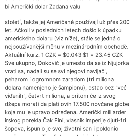
bi Američki dolar Zadana valu
století, takže jej Američané používají už přes 200
let. Ačkoli v posledních letech došlo k úpadku
amerického dolaru (viz níže), stále se jedná o
nejpoužívanější měnu v mezinárodním obchodě.
Aktuální kurz. 1 CZK = $0.043 $1 = 23.45 CZK
Sve ukupno, Đoković je umesto da se iz Njujorka
vrati sa, nadali su se svi njegovi navijači,
peharom i ogromnom zaradom (tri miliona
dolara namenjeno je šampionu), ostao bez "već
viđenih", četvrt miliona, a pritom će iz svog
džepa morati da plati ovih 17.500 novčane globe
koja mu je upravo određena. Američki milijarder
irskog porekla Čak Fini, vlasnik imperije djuti-fri
šopova, ispunio je svoj životni san i poklonio