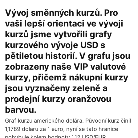
Vývoj směnných kurzů. Pro
vaši lepší orientaci ve vývoji
kurzů jsme vytvořili grafy
kurzového vývoje USD s
pětiletou historií. V grafu jsou
zobrazeny naše VIP valutové
kurzy, přičemž nákupní kurzy
jsou vyznačeny zeleně a
prodejní kurzy oranžovou
barvou.
Graf kurzu amerického dolára. Původní kurz činil
1,1789 dolaru za 1 euro, nyní se tato hranice
pohybuje kolem hodnoty 1,12 USD/EUR.