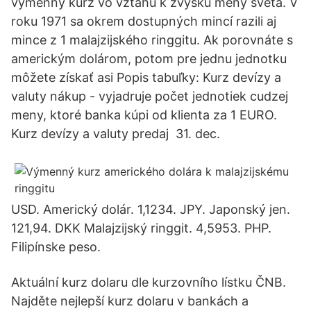
výmenný kurz vo vzťahu k zvyšku meny sveta. V
roku 1971 sa okrem dostupných mincí razili aj
mince z 1 malajzijského ringgitu. Ak porovnáte s
americkým dolárom, potom pre jednu jednotku
môžete získať asi Popis tabuľky: Kurz devízy a
valuty nákup - vyjadruje počet jednotiek cudzej
meny, ktoré banka kúpi od klienta za 1 EURO.
Kurz devízy a valuty predaj 31. dec.
USD. Americký dolár. 1,1234. JPY. Japonský jen.
121,94. DKK Malajzijský ringgit. 4,5953. PHP.
Filipínske peso.
Aktuální kurz dolaru dle kurzovního lístku ČNB.
Najděte nejlepší kurz dolaru v bankách a