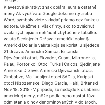
Klávesové skratky: znak dolára, eura a ostatné
meny Ak využívate Google dokumenty alebo
Word, symboly viete vkladať priamo cez funkciu
editora. Ukážme si však finty, ako to zvládnuť
oveľa rýchlejšie a nehľadať zbytočne v tabuľke.
valuta Sjedinjenih Država : američki dolar $
Američki Dolar je valuta koja se koristi u sljedeće
21 države: Američka Samoa, Britanski
Djevičanski otoci, Ekvador, Guam, Mikronezija,
Palau, Portoriko, Otoci Turks i Caicos, Sjedinjene
Američke Države, Američki Djevičanski otoci,
Zimbabve, Mali udaljeni otoci SAD-a, Karipski
otoci Nizozemske, Diego Garcia, Haiti, Britanski
Nov 18, 2018 · V prípade, že nedôjde k oslabeniu
americkej meny, môže podľa neho nastať fáza
odmietania dlhov denominovaných v dolároch.