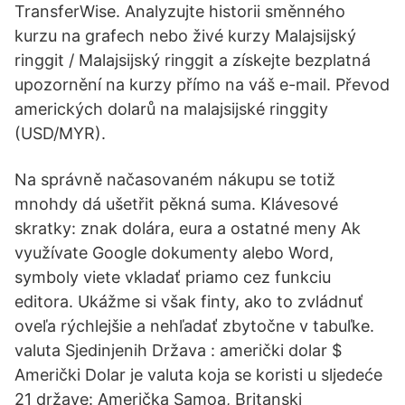
TransferWise. Analyzujte historii směnného
kurzu na grafech nebo živé kurzy Malajsijský
ringgit / Malajsijský ringgit a získejte bezplatná
upozornění na kurzy přímo na váš e-mail. Převod
amerických dolarů na malajsijské ringgity
(USD/MYR).
Na správně načasovaném nákupu se totiž
mnohdy dá ušetřit pěkná suma. Klávesové
skratky: znak dolára, eura a ostatné meny Ak
využívate Google dokumenty alebo Word,
symboly viete vkladať priamo cez funkciu
editora. Ukážme si však finty, ako to zvládnuť
oveľa rýchlejšie a nehľadať zbytočne v tabuľke.
valuta Sjedinjenih Država : američki dolar $
Američki Dolar je valuta koja se koristi u sljedeće
21 države: Američka Samoa, Britanski