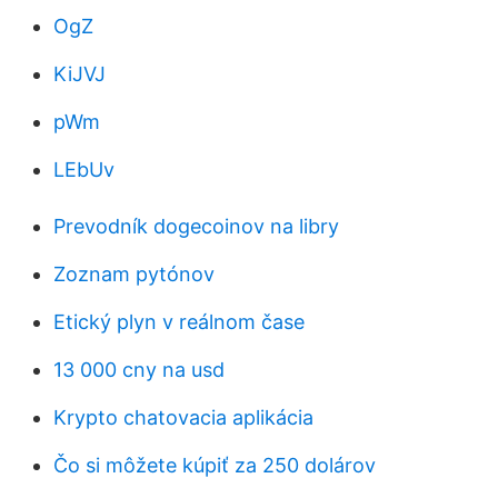
OgZ
KiJVJ
pWm
LEbUv
Prevodník dogecoinov na libry
Zoznam pytónov
Etický plyn v reálnom čase
13 000 cny na usd
Krypto chatovacia aplikácia
Čo si môžete kúpiť za 250 dolárov