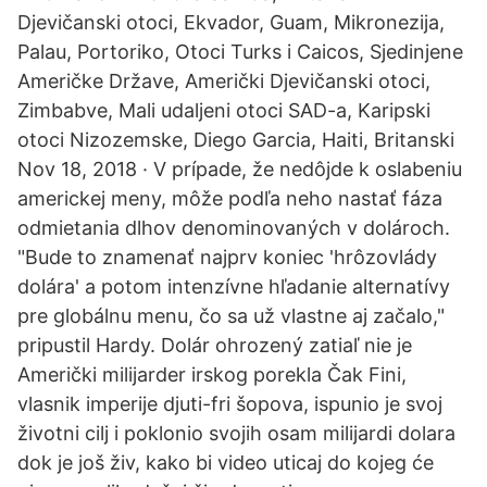
Djevičanski otoci, Ekvador, Guam, Mikronezija,
Palau, Portoriko, Otoci Turks i Caicos, Sjedinjene
Američke Države, Američki Djevičanski otoci,
Zimbabve, Mali udaljeni otoci SAD-a, Karipski
otoci Nizozemske, Diego Garcia, Haiti, Britanski
Nov 18, 2018 · V prípade, že nedôjde k oslabeniu
americkej meny, môže podľa neho nastať fáza
odmietania dlhov denominovaných v dolároch.
"Bude to znamenať najprv koniec 'hrôzovlády
dolára' a potom intenzívne hľadanie alternatívy
pre globálnu menu, čo sa už vlastne aj začalo,"
pripustil Hardy. Dolár ohrozený zatiaľ nie je
Američki milijarder irskog porekla Čak Fini,
vlasnik imperije djuti-fri šopova, ispunio je svoj
životni cilj i poklonio svojih osam milijardi dolara
dok je još živ, kako bi video uticaj do kojeg će