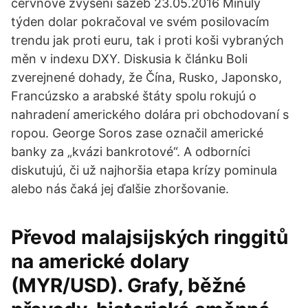
červnové zvýšení sazeb 23.05.2016 Minulý
týden dolar pokračoval ve svém posilovacím
trendu jak proti euru, tak i proti koši vybraných
měn v indexu DXY. Diskusia k článku Boli
zverejnené dohady, že Čína, Rusko, Japonsko,
Francúzsko a arabské štáty spolu rokujú o
nahradení amerického dolára pri obchodovaní s
ropou. George Soros zase označil americké
banky za „kvázi bankrotové“. A odborníci
diskutujú, či už najhoršia etapa krízy pominula
alebo nás čaká jej ďalšie zhoršovanie.
Převod malajsijských ringgitů
na americké dolary
(MYR/USD). Grafy, běžné