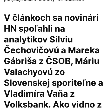
V článkoch sa novinári
HN spoľahli na
analytikov Silviu
Čechovičovú a Mareka
Gábriša z ČSOB, Máriu
Valachyovú zo
Slovenskej sporiteľne a
Vladimíra Vaňa z
Volksbank. Ako vidno z