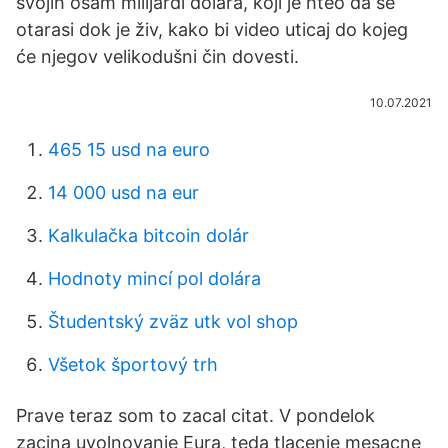
svojih osam milijardi dolara, koji je hteo da se
otarasi dok je živ, kako bi video uticaj do kojeg
će njegov velikodušni čin dovesti.
10.07.2021
465 15 usd na euro
14 000 usd na eur
Kalkulačka bitcoin dolár
Hodnoty mincí pol dolára
Študentský zväz utk vol shop
Všetok športový trh
Prave teraz som to zacal citat. V pondelok
zacina uvolnovanie Eura, teda tlacenie mesacne