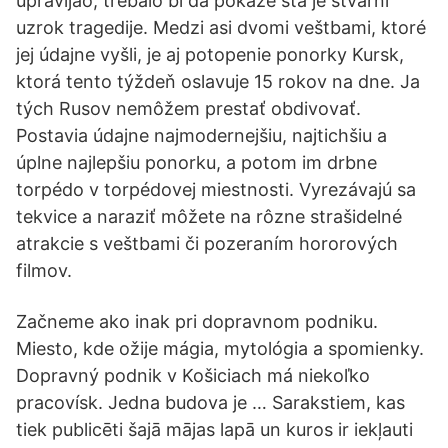
upravljao, trebalo bi da pokaže šta je stvarni
uzrok tragedije. Medzi asi dvomi veštbami, ktoré
jej údajne vyšli, je aj potopenie ponorky Kursk,
ktorá tento týždeň oslavuje 15 rokov na dne. Ja
tých Rusov nemôžem prestať obdivovať.
Postavia údajne najmodernejšiu, najtichšiu a
úplne najlepšiu ponorku, a potom im drbne
torpédo v torpédovej miestnosti. Vyrezávajú sa
tekvice a naraziť môžete na rôzne strašidelné
atrakcie s veštbami či pozeraním hororových
filmov.
Začneme ako inak pri dopravnom podniku.
Miesto, kde ožije mágia, mytológia a spomienky.
Dopravný podnik v Košiciach má niekoľko
pracovísk. Jedna budova je … Sarakstiem, kas
tiek publicēti šajā mājas lapā un kuros ir iekļauti