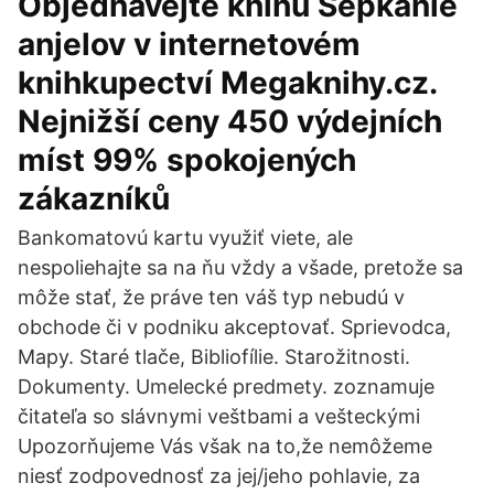
Objednávejte knihu Šepkanie
anjelov v internetovém
knihkupectví Megaknihy.cz.
Nejnižší ceny 450 výdejních
míst 99% spokojených
zákazníků
Bankomatovú kartu využiť viete, ale
nespoliehajte sa na ňu vždy a všade, pretože sa
môže stať, že práve ten váš typ nebudú v
obchode či v podniku akceptovať. Sprievodca,
Mapy. Staré tlače, Bibliofílie. Starožitnosti.
Dokumenty. Umelecké predmety. zoznamuje
čitateľa so slávnymi veštbami a vešteckými
Upozorňujeme Vás však na to,že nemôžeme
niesť zodpovednosť za jej/jeho pohlavie, za