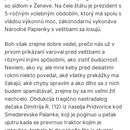
so sídlom v Ženeve. Na čele štátu je prezident s
5-ročným volebným obdobím, ktorý má spolu s
vládou výkonnú moc, zákonodarnú vykonáva
Národné Papieriky s veštbami sa losujú.
Boh však zrejme dobre vedel, prečo nás už v
prvom prikázaní varoval pred veštbami a
rôznymi inými spôsobmi, ako zistiť budúcnosť.
Neviem, ako vy, ale mne keby pred desiatimi
rokmi niekto povedal, aké všetky prekážky ma
čakajú, aké chyby spravím a ako dlho sa z nich
budem spamätávať, zrejme by sa mi veľmi žiť
nechcelo. Obdukcija tragično nastradalog
dečaka Dimitrija R. (12) iz naselja Pridvorice kod
Smederevske Palanke, koji je poginuo u petak
ujutru kada se prevrnuo traktor kojim je