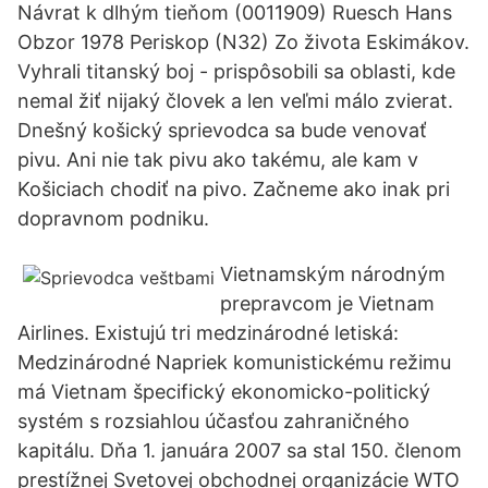
Návrat k dlhým tieňom (0011909) Ruesch Hans
Obzor 1978 Periskop (N32) Zo života Eskimákov.
Vyhrali titanský boj - prispôsobili sa oblasti, kde
nemal žiť nijaký človek a len veľmi málo zvierat.
Dnešný košický sprievodca sa bude venovať
pivu. Ani nie tak pivu ako takému, ale kam v
Košiciach chodiť na pivo. Začneme ako inak pri
dopravnom podniku.
Vietnamským národným
prepravcom je Vietnam
Airlines. Existujú tri medzinárodné letiská:
Medzinárodné Napriek komunistickému režimu
má Vietnam špecifický ekonomicko-politický
systém s rozsiahlou účasťou zahraničného
kapitálu. Dňa 1. januára 2007 sa stal 150. členom
prestížnej Svetovej obchodnej organizácie WTO