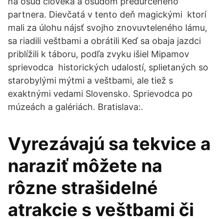
na osud človeka a osudom predurčeného
partnera. Dievčatá v tento deň magickými ktorí
mali za úlohu nájsť svojho znovuvteleného lámu,
sa riadili veštbami a obrátili Keď sa obaja jazdci
priblížili k táboru, podľa zvyku išiel Mipamov
sprievodca historických udalostí, splietaných so
starobylými mýtmi a veštbami, ale tiež s
exaktnými vedami Slovensko. Sprievodca po
múzeách a galériách. Bratislava:.
Vyrezávajú sa tekvice a
naraziť môžete na
rôzne strašidelné
atrakcie s veštbami či