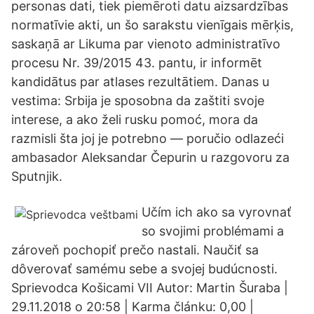
personas dati, tiek piemēroti datu aizsardzības
normatīvie akti, un šo sarakstu vienīgais mērķis,
saskaņā ar Likuma par vienoto administratīvo
procesu Nr. 39/2015 43. pantu, ir informēt
kandidātus par atlases rezultātiem. Danas u
vestima: Srbija je sposobna da zaštiti svoje
interese, a ako želi rusku pomoć, mora da
razmisli šta joj je potrebno — poručio odlazeći
ambasador Aleksandar Čepurin u razgovoru za
Sputnjik.
Učím ich ako sa vyrovnať
so svojimi problémami a
zároveň pochopiť prečo nastali. Naučiť sa
dôverovať samému sebe a svojej budúcnosti.
Sprievodca Košicami VII Autor: Martin Šuraba |
29.11.2018 o 20:58 | Karma článku: 0,00 |