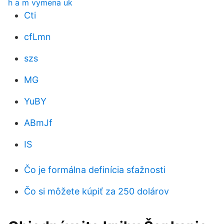
h a m vymena uk
Cti
cfLmn
szs
MG
YuBY
ABmJf
IS
Čo je formálna definícia sťažnosti
Čo si môžete kúpiť za 250 dolárov