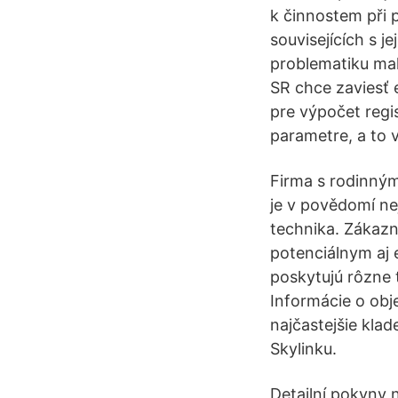
k činnostem při 
souvisejících s 
problematiku mal
SR chce zaviesť 
pre výpočet regi
parametre, a to 
Firma s rodinným
je v povědomí n
technika. Zákazn
potenciálnym aj e
poskytujú rôzne 
Informácie o obj
najčastejšie kla
Skylinku.
Detailní pokyny 