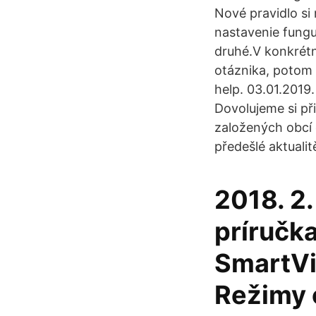
Nové pravidlo si
nastavenie fungu
druhé.V konkrétn
otáznika, potom 
help. 03.01.2019.
Dovolujeme si p
založených obcí 
předešlé aktualit
2018. 2.
príručka
SmartVi
Režimy o