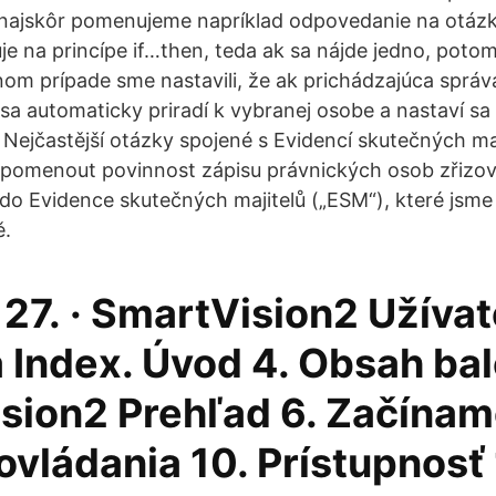
 najskôr pomenujeme napríklad odpovedanie na otázk
je na princípe if…then, teda ak sa nájde jedno, poto
om prípade sme nastavili, že ak prichádzajúca sprá
sa automaticky priradí k vybranej osobe a nastaví sa 
 Nejčastější otázky spojené s Evidencí skutečných maj
řipomenout povinnost zápisu právnických osob zřiz
do Evidence skutečných majitelů („ESM“), které jsme s
ě.
 27. · SmartVision2 Užíva
 Index. Úvod 4. Obsah bal
sion2 Prehľad 6. Začínam
vládania 10. Prístupnosť 