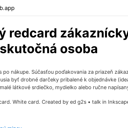
b.app
ý redcard zákazníck
 skutočná osoba
is po nákupe. Súčasťou poďakovania za priazeň záka
ia byť drobné darčeky pribalené k objednávke (ideál
malé látkové srdiečko, mydielko alebo ručne napísan
card. White card. Created by ed g2s • talk in Inkscap