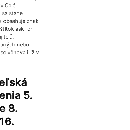
y.Celé
m sa stane
va obsahuje znak
štítok ask for
itelů.
ovaných nebo
e věnovali již v
teľská
enia 5.
e 8.
16.