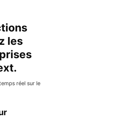
ctions
z les
prises
ext.
temps réel sur le
ur