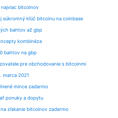
 najviac bitcoinov
oj súkromný kľúč bitcoinu na coinbase
kých bahtov až gbp
koncepty kombinéza
00 bahtov na gbp
azovatele pre obchodovanie s bitcoinmi
0. marca 2021
vlnené mince zadarmo
raf ponuky a dopytu
a na získanie bitcoinov zadarmo