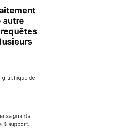
faitement
 autre
s requêtes
plusieurs
t graphique de
 enseignants.
e & support.