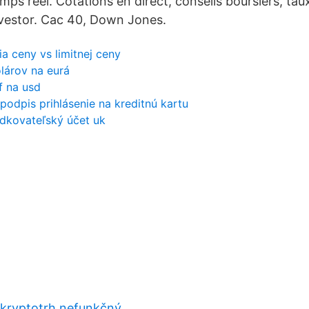
mps réel. Cotations en direct, conseils boursiers, ta
vestor. Cac 40, Down Jones.
a ceny vs limitnej ceny
lárov na eurá
f na usd
 podpis prihlásenie na kreditnú kartu
edkovateľský účet uk
ý kryptotrh nefunkčný