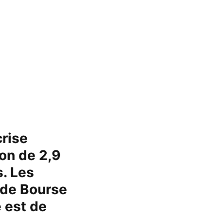
crise
ion de 2,9
. Les
s de Bourse
 est de