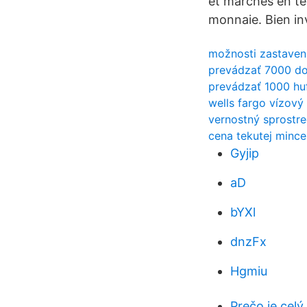
et marchés en te
monnaie. Bien in
možnosti zastaveni
prevádzať 7000 do
prevádzať 1000 hu
wells fargo vízový
vernostný sprostr
cena tekutej mince
Gyjip
aD
bYXl
dnzFx
Hgmiu
Prečo je cel