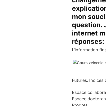
changemen
explicatio
mon souci.
question. 
internet m
réponses:
L'information fin
Futures. Indices
Espace collabora
Espace doctorant
Progres.