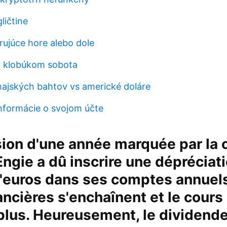
ličtine
rujúce hore alebo dole
m klobúkom sobota
ajských bahtov vs americké doláre
nformácie o svojom účte
ion d'une année marquée par la 
 Engie a dû inscrire une dépréciat
d'euros dans ses comptes annuels
ancières s'enchaînent et le cour
lus. Heureusement, le dividende