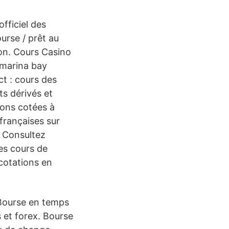
fficiel des
urse / prêt au
ion. Cours Casino
 marina bay
ct : cours des
ts dérivés et
ions cotées à
 françaises sur
. Consultez
les cours de
 cotations en
e Bourse en temps
s et forex. Bourse