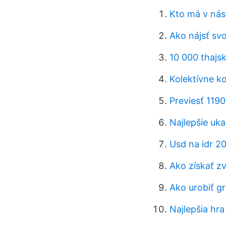
Kto má v nás
Ako nájsť sv
10 000 thajs
Kolektívne 
Previesť 119
Najlepšie uk
Usd na idr 2
Ako získať z
Ako urobiť g
Najlepšia hr