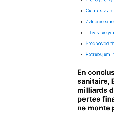
Cientos v ang
Zvlnenie sme
Trhy s biely
Predpoveď th
Potrebujem i
En conclus
sanitaire,
milliards 
pertes fin
ne monte p